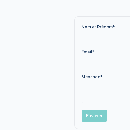
(requir
Nom et Prénom
*
(required)
Email
*
(required)
Message
*
Envoyer